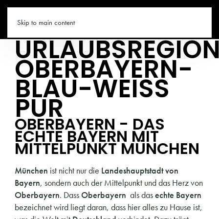
URLAUB-IN-BAYERN.CO
Skip to main content
URLAUBSREGIO
OBERBAYERN-
BLAU-WEISS P
UR
OBERBAYERN - DAS
ECHTE BAYERN MIT
MITTELPUNKT MÜNCHEN
München
ist nicht nur die
Landeshauptstadt von
Bayern
, sondern auch der Mittelpunkt und das Herz von
Oberbayern
. Dass
Oberbayern
als das
echte Bayern
bezeichnet wird liegt daran, dass hier alles zu Hause ist,