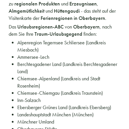
zu
regionalen Produkten
und
Erzeugnissen
,
Almgemütlichkeit
und
Hüttengaudi
- das steht auf der
Visitenkarte der
Ferienregionen in Oberbayern
.
Das
Urlaubsregionen-ABC
von
Oberbayern
, nach
dem Sie Ihre
Traum-Urlaubsgegend
finden:
Alpenregion Tegernsee Schliersee (Landkreis
Miesbach)
Ammersee-Lech
Berchtesgadener Land (Landkreis Berchtesgadener
Land)
Chiemsee-Alpenland (Landkreis und Stadt
Rosenheim)
Chiemsee-Chiemgau (Landkreis Traunstein)
Inn-Salzach
Ebersberger Grünes Land (Landkreis Ebersberg)
Landeshauptstadt München (München)
Münchner Umland
Oberbayerns Städte