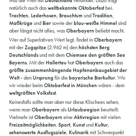
was die Welt mit
Deutschland
verbindet. Dazu trägt
natürlich auch das
weltbekannte Oktoberfest
bei.
Trachten
,
Lederhosen
,
Brauchtum
und
Tradition
,
Maßkrüge
und
Bier
sowie der
blau-weiße Himmel
sind
aber längst nicht alles, was
Oberbayern
beliebt macht.
Wer auf Superlativen Wert legt, findet in
Oberbayern
mit der
Zugspitze
(2.962 m) den
höchsten Berg
Deutschlands
und mit dem
Chiemsee den größten See
Bayerns
. Mit der
Hallertau
hat
Oberbayern
auch das
größte zusammenhängende Hopfenanbaugebiet der
Welt -
den
Ursprung
für die
bayerische Bierkultur
. Wo
wir wieder beim
Oktoberfest in München
wären - dem
weltgrößten Volksfest
.
Keinesfalls sollte man aber nur diese Klischees sehen,
wenn man
Oberbayern
als
Urlaubsregion
beurteilt.
Vielmehr ist
Oberbayern
eine
Aktivregion
mit vielen
Freizeitmöglichkeiten
.
Sport
,
Kunst
und
Kultur
,
sehenswerte Ausflugsziele
,
Kulinarik
mit Schwerpunkt